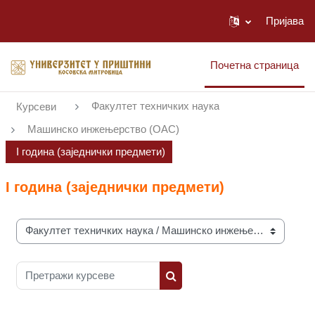
Пријава
Иди на главни садржај
Почетна страница
Факултет техничких наука
Курсеви
Машинско инжењерство (ОАС)
I година (заједнички предмети)
I година (заједнички предмети)
Категорије курсева
Претражи курсеве
Претражи курсеве