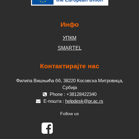
Инфо
УПКМ
SMARTEL
Контактирајте нас
Филипа Вишњића бб, 38220 Косовска Митровица,
Србија
Phone : +38128422340
Е-пошта :
helpdesk@pr.ac.rs
Follow us