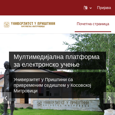
Пријава
Иди на главни садржај
Почетна страница
Мултимедијална платформа
за електронско учење
Универзитет у Приштини са
привременим седиштем у Косовској
Митровици