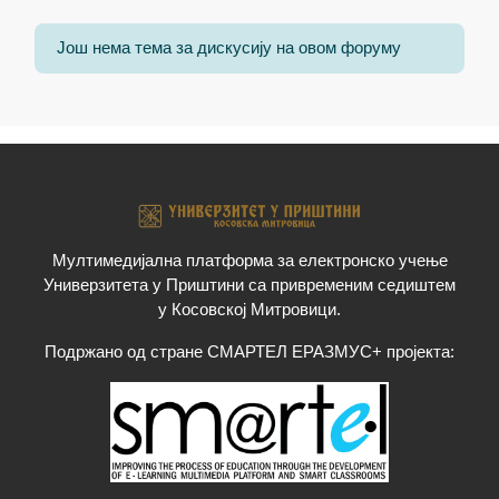
Још нема тема за дискусију на овом форуму
Мултимедијална платформа за електронско учење
Универзитета у Приштини са привременим седиштем
у Косовској Митровици.
Подржано од стране СМАРТЕЛ ЕРАЗМУС+ пројекта: