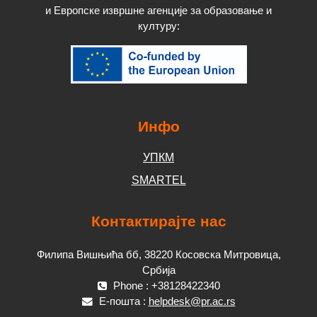
и Европске извршне агенције за образовање и
културу
:
Инфо
УПКМ
SMARTEL
Контактирајте нас
Филипа Вишњића бб, 38220 Косовска Митровица,
Србија
Phone : +38128422340
Е-пошта :
helpdesk@pr.ac.rs