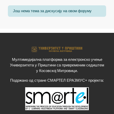
Још нема тема за дискусију на овом форуму
Мултимедијална платформа за електронско учење
Универзитета у Приштини са привременим седиштем
у Косовској Митровици.
Подржано од стране СМАРТЕЛ ЕРАЗМУС+ пројекта: