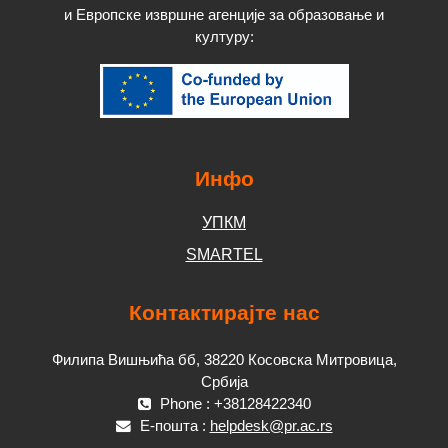
и Европске извршне агенције за образовање и
културу
:
Инфо
УПКМ
SMARTEL
Контактирајте нас
Филипа Вишњића бб, 38220 Косовска Митровица,
Србија
Phone : +38128422340
Е-пошта :
helpdesk@pr.ac.rs