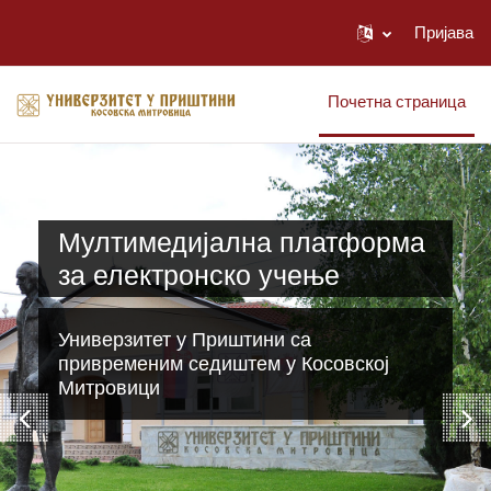
Пријава
Иди на главни садржај
Почетна страница
Мултимедијална платформа
за електронско учење
Универзитет у Приштини са
привременим седиштем у Косовској
Митровици