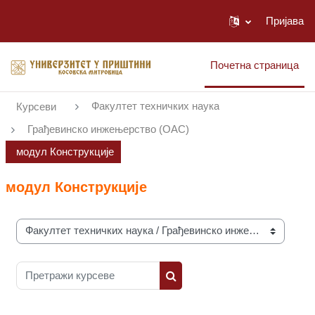
Пријава
Иди на главни садржај
Почетна страница
Факултет техничких наука
Курсеви
Грађевинско инжењерство (ОАС)
модул Конструкције
модул Конструкције
Категорије курсева
Претражи курсеве
Претражи курсеве