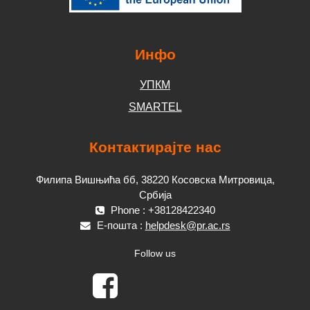
Инфо
УПКМ
SMARTEL
Контактирајте нас
Филипа Вишњића бб, 38220 Косовска Митровица,
Србија
Phone : +38128422340
Е-пошта :
helpdesk@pr.ac.rs
Follow us