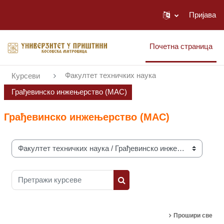
Пријава
Иди на главни садржај
Почетна страница
Факултет техничких наука
Курсеви
Грађевинско инжењерство (МАС)
Грађевинско инжењерство (МАС)
Категорије курсева
Претражи курсеве
Претражи курсеве
Прошири све