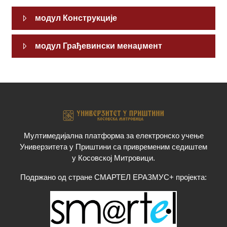
модул Конструкције
модул Грађевински менаџмент
Мултимедијална платформа за електронско учење
Универзитета у Приштини са привременим седиштем
у Косовској Митровици.
Подржано од стране СМАРТЕЛ ЕРАЗМУС+ пројекта: