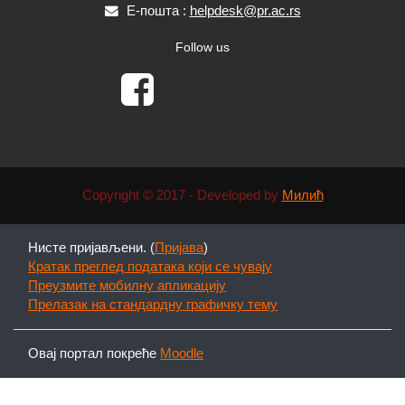
Е-пошта :
helpdesk@pr.ac.rs
Follow us
Copyright © 2017 - Developed by
Милић
Нисте пријављени. (
Пријава
)
Кратак преглед података који се чувају
Преузмите мобилну апликацију
Прелазак на стандардну графичку тему
Овај портал покреће
Moodle